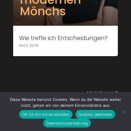
Wie treffe ich Entscheidungen?
Mai 11, 2026
Muni Konradi
Diese Website benutzt Cookies. Wenn du die Website weiter
+49-(0)38424-224 225
nutzt, gehen wir von deinem Einverständnis aus.
kontakt@muni.de
OK ich bin einverstanden
Cookies ablehnen
Datenschutzerklärung