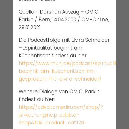
Quellen: Darshan Auszug – OM C.
Parkin / Bern, 14.04.2000 / OM-Online,
29.01.2021
Die Podcastfolge mit Elvira Schneider
– „Spiritualität beginnt am
Küchentisch“ findest du hier:
https://www.muni.de/podcast/spiritualitaet-
beginnt-am-kuechentisch-im-
gespraech-mit-elvira-schneider/
Weitere Dialoge von OM C. Parkin
findest du hier:
https://advaitamedia.com/shop/?
jsf=jet-engine:produkte-
shop&tax=product_cat:128