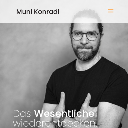
Das
Wesentliche
wiederentdecken.