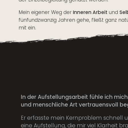
Mein eigener Weg der
Inneren Arbeit
und
Sel
fünfundzwanzig Jahren gehe, fließt ganz natürl
mit ein.
In der Aufstellungsarbeit fühle ich mi
und menschliche Art vertrauensvoll beg
Er erfasste mein Kernproblem schnell u
eine Aufstellung, die mir viel Klarheit 