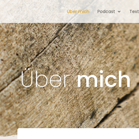
Über mich
Podcast
Tex
Über
mich