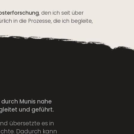
bsterforschung
, den ich seit über
ich in die Prozesse, die ich begleite,
ch durch Munis nahe
leitet und geführt.
nd übersetzte es in
brachte. Dadurch kann