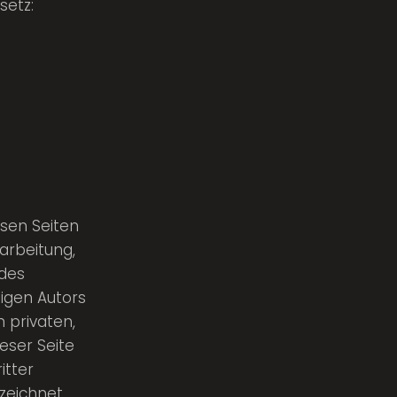
setz:
esen Seiten
arbeitung,
 des
igen Autors
n privaten,
eser Seite
itter
zeichnet.