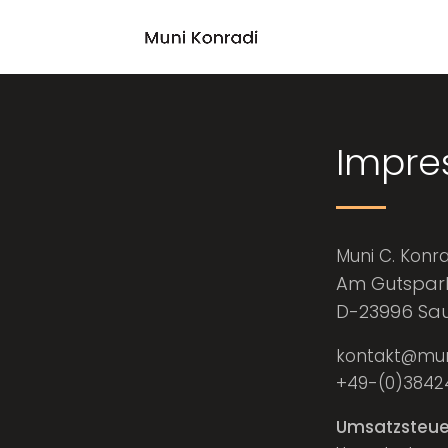
Impre
Muni C. Konra
Am Gutspark
D-23996 Sau
kontakt@mun
+49-(0)3842
Umsatzsteuer