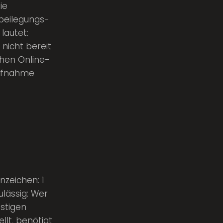
ie
tbeilegungs-
 lautet:
nicht bereit
chen Online-
aufnahme
nzeichen: 1
ulässig: Wer
istigen
llt, benötigt