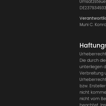
Umsatzsteue
DE23793493
Verantwortlic
Muni C. Konr
Haftung
Urheberrecht
Die durch die
unterliegen 
Verbreitung 
Urheberrecht
bzw. Erstelle
nicht kommerz
nicht vom Be
beachtet. In