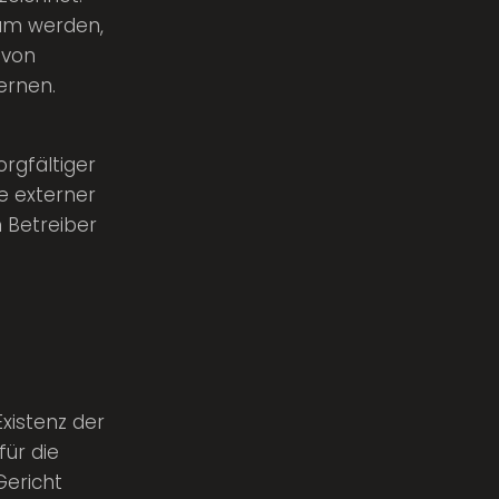
sam werden,
 von
ernen.
rgfältiger
te externer
n Betreiber
xistenz der
für die
Gericht