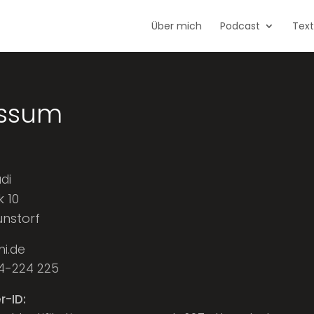
Über mich
Podcast
Tex
ssum
di
 10
nstorf
i.de
4-224 225
-ID: