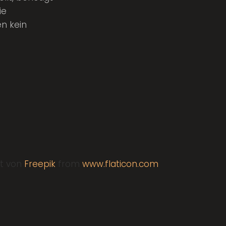
ie
en kein
lt von
Freepik
from
www.flaticon.com