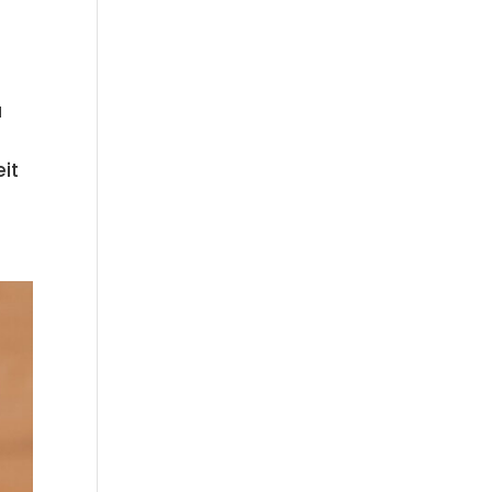
u
eit