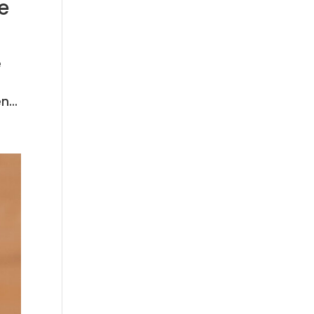
e
e
...